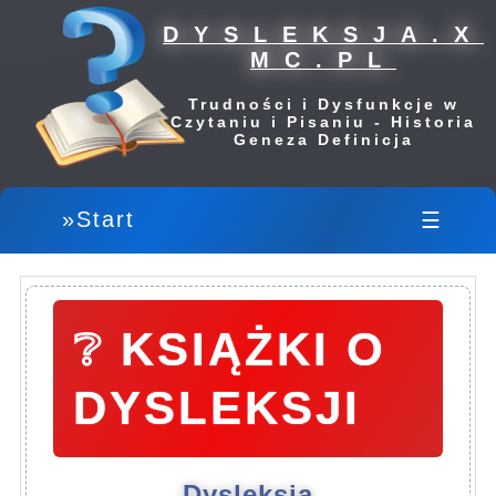
DYSLEKSJA.X
MC.PL
Trudności i Dysfunkcje w
Czytaniu i Pisaniu - Historia
Geneza Definicja
»Start
☰
❔
KSIĄŻKI O
DYSLEKSJI
Dysleksja