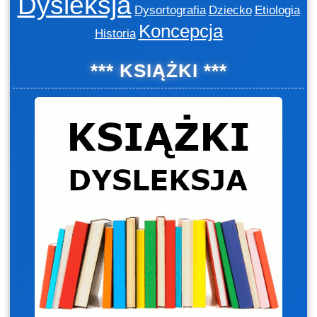
Dysleksja
Dysortografia
Dziecko
Etiologia
Koncepcja
Historia
*** KSIĄŻKI ***