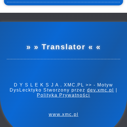
» » Translator « «
D Y S L E K S J A . XMC.PL >> - Motyw
DysLecktyko Stworzony przez
dev.xmc.pl
|
Polityka Prywatności
www.xmc.pl